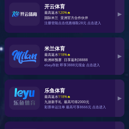
了解悟空体育
悟空官网
成立于1995年，总部位于鹤岗市，是一家致力于体
育产业发展的领军企业。公司秉承着"健康、热情、拼搏"的
核心价值观，不断致力于推动体育事业的发展，为人们提供
更多高品质的体育产品和服务。
自成立以来，
悟空官网
不断创新，积极引进国际先进的体育
技术和理念，建立了一支专业化、高效率的团队。公司主营
业务涵盖体育用品研发、生产、销售等多个领域，产品涵盖
运动服装、运动鞋、运动器材等多个品类，深受广大消费者
的喜爱。
作为体育行业的领军企业，
悟空官网
始终致力于体育事业的
发展，积极参与公益事业和体育赛事的赞助支持。公司重视
员工的专业培训和发展，建立了一套完善的人才选拔机制和
培训体系，为员工提供广阔的发展空间和良好的工作环境。