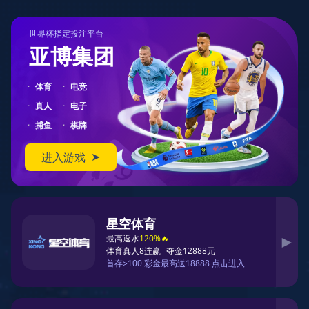
了解悟空体育
Home
About Us
ABOUT OUR COMPANY