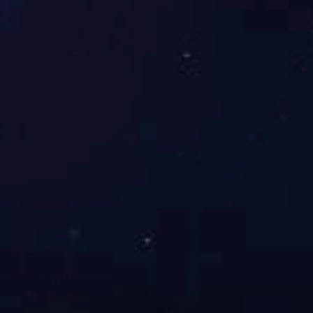
🧧🧧😄😄✅悟空体育,官方平台✅悟空体育官网 | WUKONG
SPORTS-官方平台-中国官方网站👑【xinshishang365.com】
👑是亚洲顶级体育平台,玩家口碑爆棚！悟空体育官网提供
快速注册、附近下载地址、赛事直播！悟空体育：悟空体
育,畅享激情!!!