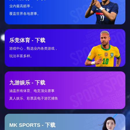
在职员工
4500
+
完成项目
3000
+
顾客成员