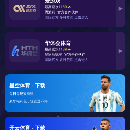
23
+
多年经验
250
+