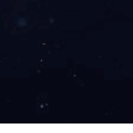
导航
了解悟空体育
体育热点
体育明星
企业服务