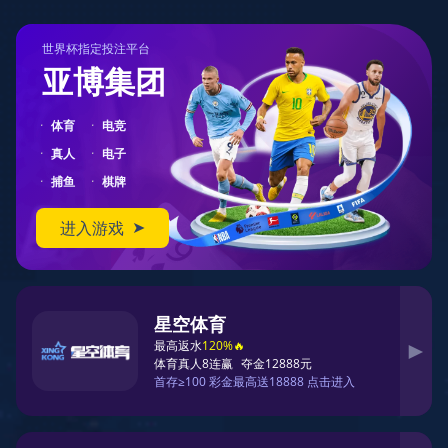
体育明星
Home
团队胜利：体育竞技中团队如何取得胜利
团队胜利：体育竞技中团队如何取得胜利