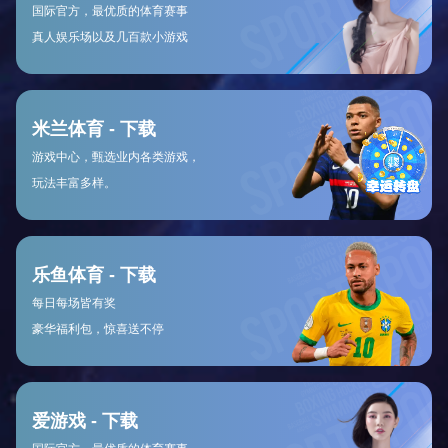
员更好地理解教练的战术意图和彼此的配合要求，从而提高
整体的协调性。信任则是团队协作的基石，只有彼此信任，
队员之间才能充分配合，发挥出最大的潜力。在比赛中，队
员之间的互相信任和支持可以让他们更加坚定地执行战术，
面对困难时也能更加坚强。
团队的胜利离不开科学的训练和准备。现代体育竞技中，科
学训练方法和先进的技术设备已经成为提高运动表现的重要
手段。通过科学的训练计划，队员可以在体能、技能和心理
上得到全面提升。比赛前的准备工作也至关重要，包括对对
手的研究、战术的制定和赛前的热身等。只有在充分的准备
下，团队才能在比赛中发挥出最佳状态。
团队在体育竞技中取得胜利是多方面因素共同作用的结果。
团队协作、战术策略、心理素质、团队文化、领导力、沟通
和信任以及科学的训练和准备，都是团队胜利的关键。只有
将这些因素有机结合，团队才能在激烈的体育竞技中脱颖而