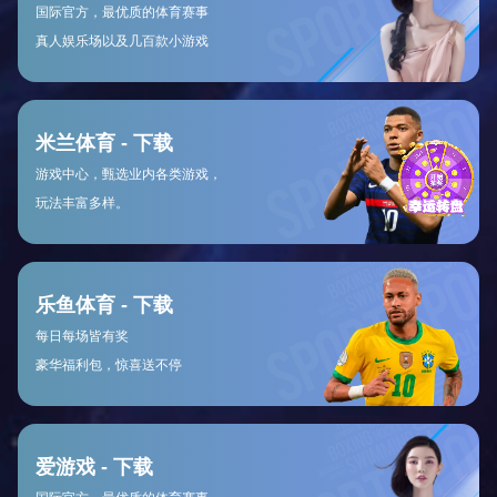
比赛中及时做出有效拦截。过人技巧的练习则有助于球员突
破防线，为进攻创造机会。
3、战术意识的提高
战术理解是决定一名球员能否在比赛中做出正确决策的关
键。足球比赛不仅是单纯的技术比拼，更是对团队配合和战
术执行力的较量。理解并执行战术，是提升足球竞技水平的
重要手段。
首先，理解不同的战术体系是每位球员的必修课。常见的战
术体系如4-4-2、4-3-3、3-5-2等，每种阵型都有其独特的打
法和要求。球员需要根据自己的位置和角色，深入理解并熟
练掌握战术安排，以便在比赛中更好地执行指令。
其次，战术训练不仅仅是局限于战术的布置和演练，更包括
比赛中的即时反应与应变。球员需要在训练中培养快速思考
的能力，特别是在比赛中面临对手的战术变化时，能够快速