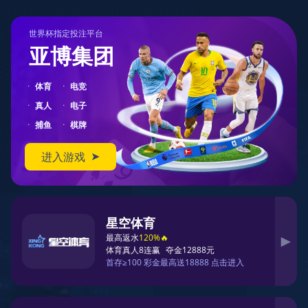
体育明星
Home
提升足球竞技水平的关键方法与训练技巧助你在赛场
上脱颖而出
提升足球竞技水平的关键方法与训练技巧助你在