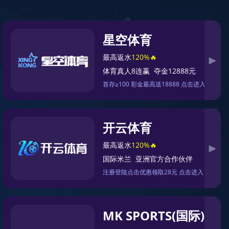
体育热
体育明
企业服
找到
点
星
务
WUKONG