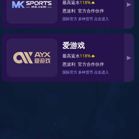
航
了解悟空体育
体育热点
体育明星
企业服务