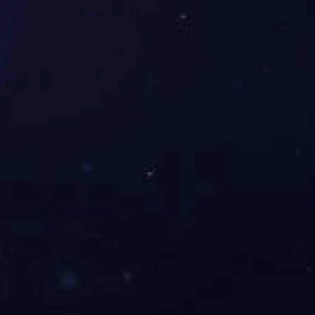
导航
网站地图
找
了解悟空体育
XML
体育热点
,玩
近
体育明星
享
企业服务
找到WUKONG