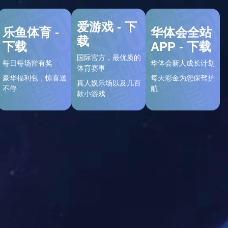
找到WUKONG