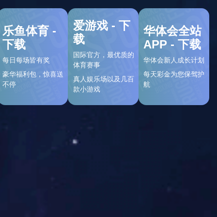
找到WUKONG