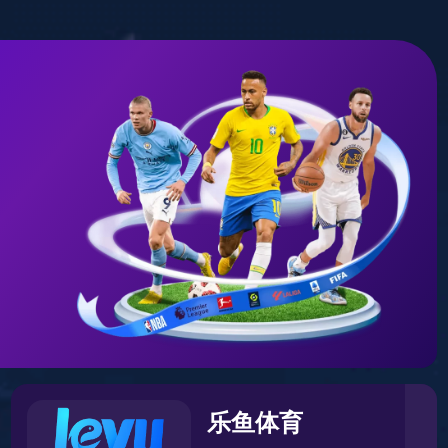
公司首
了解悟空体
页
育
体育明星
ome
球队Team的精彩表现：新赛季，球员们的光芒无所