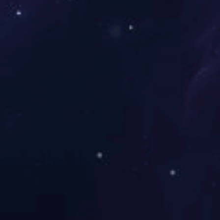
姓名
*
网址
Save my name, email, and website in this 