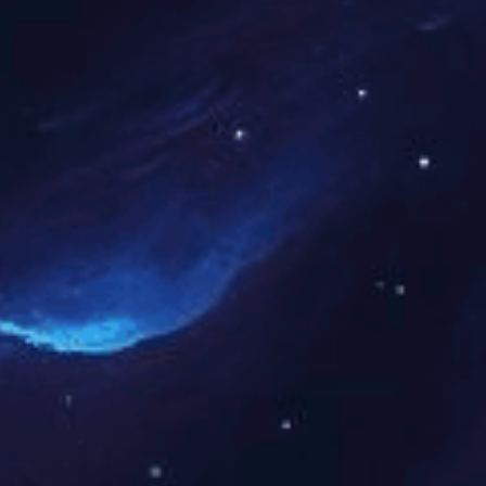
新，球队在赛季中取得了一次次辉煌的胜利，
球队的成功不仅源于个人的努力，更因为每一
来，球队将继续努力，在不断进步中追求更高
Prev Post
发表评论
内容