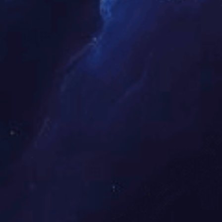
为球迷们带来了无尽的喜悦和期待。
位球员都能在关键时刻挺身而出，为球队赢得荣耀。未
的荣誉。