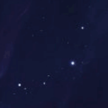
守策略。他们不再依赖个别球员的防守能力，而是通过团队
。这种团队化的防守策略不仅使球队在防守端更具韧性，
和相互信任，每位球员都能够充分发挥自己的防守特长，
作用，多次挽救了比赛局势，为球队赢得了宝贵的胜利。
力。他们不再依赖某一位射手的个人能力，而是通过全队的
攻击火力使得球队在比赛中极具威胁性，难以被对手有效
行了创新，通过快速反击和团队配合来迅速打破对手的防
得分效率，也增加了比赛的观赏性。