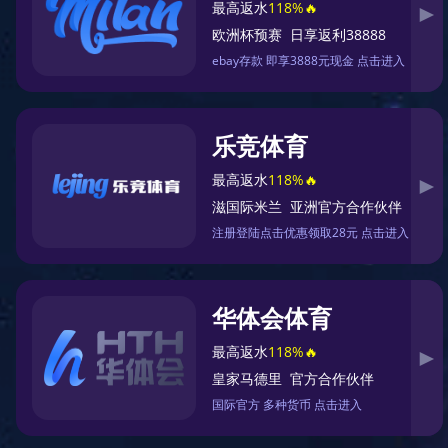
球队Team的精彩表现：新赛
Posted On:
2026-03-07 16:01:17
在新赛季，球队Team展现出了令人惊叹的表
细阐述这一精彩的赛季表现。
1、精英球员的崛起
新赛季，球队Team的精英球员们相继展现出
练和比赛中的决策和执行力也无可挑剔。例如，
的稳定和决断。此外，新晋球员Johnson也
的一大亮点。
除此之外，年轻球员们在这个赛季也有了显著