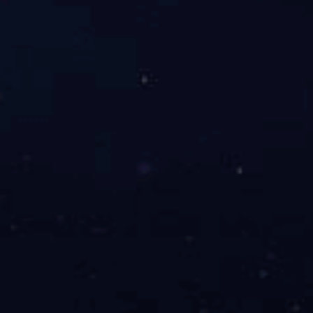
到WUKONG
Phone
15281102028
Email
paotlema@163.com
Address
黄山市骨娘镇111号