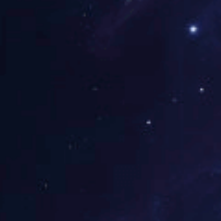
进攻火力的全面爆发让球队在赛季中多次取得
WUKONG
4、教练团队的战术创新
新赛季，球队Team的教练团队通过不断的战
导。他们不断分析和评估球队的优势和对手的
充分发挥自己的优势。
教练团队的战术创新不仅提升了球队在赛场上
们在赛季中多次通过战术调整和战术部署改变
教练团队的战术创新不仅提升了球队的整体实
总结：
新赛季，球队Team的精彩表现不仅展示了他
的强大力量。通过精英球员的崛起、团队化的