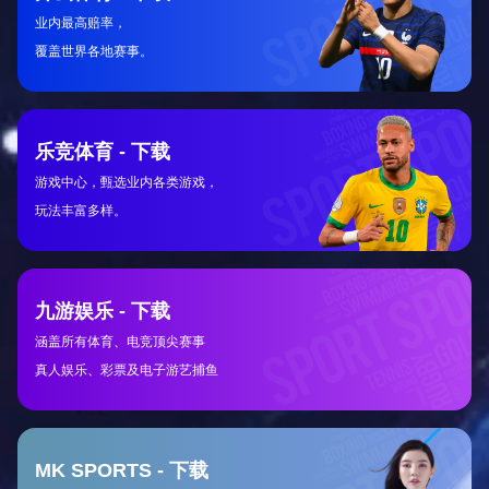
文字阐述内容
文字阐述内容
悟空体育
4、教练战术
除了球员阵容外，教练战术的变化也可能影响一支球队的整
体表现。本文将聚焦几位知名教练，分析他们在新赛季中可
能采取的战术调整和策略，以及这些战术对球队成绩的潜在
影响。
文字阐述内容
文字阐述内容
文字阐述内容
总结：