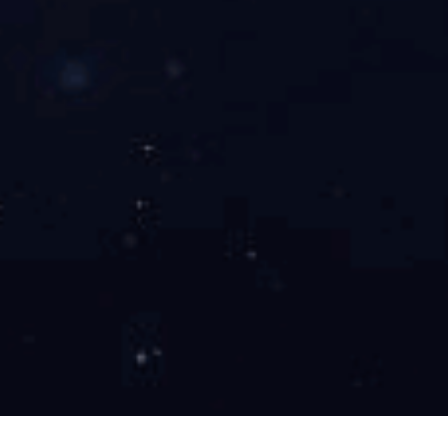
了解悟空体育
体育热点
体育明星
企业服务
找到WUKONG