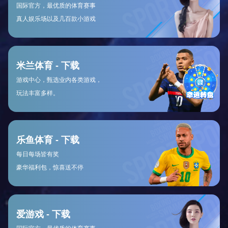
4、表妹在NBA球员家庭中的角色总结
总结而言，NBA球员家庭中的表妹们不仅仅是亲属关系的象
征，她们通过不同的方式和角色成为球员生活中不可或缺的
一部分。她们的支持与激励，媒体关注与社交媒体活跃度，
特权与机会，无不展示了她们在家庭和职业背景中的独特影
响。
通过深入探讨表妹们如何通过自身的力量和球员的成就相互
作用，可以更好地理解这些家庭背景在NBA文化和体育圈中
的重要性，并为未来的研究提供新的视角和探索方向。
Prev Post
Next Post