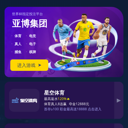
体育热点
Home
NBA球员们的家庭：探索他们的表妹们
NBA球员们的家庭：探索他们的表妹们