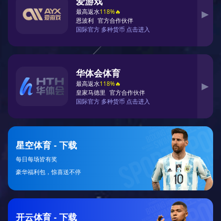
的表现如何，也成为了球队历史的重要组成部分。球队在不
同年代的表现如何，也成为了一个重要的因素。
悟空平台
2、球员风采与成就
贝勒队拥有众多杰出球员，他们在球场上的风采与成就令人
瞩目。首先，球队拥有一些历史上最伟大的球员，他们的风
采与成就为球队赢得了无数的比赛。
其次，球队的一些关键球员如何在球场上展现出色。他们的
表现如何，以及在球队中的角色如何，也是一个非常重要的
因素。
最后，球队在球场上的表现如何，以及在球队中的角色如
何，也是一个重要的因素。