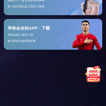
导航
了解悟空体育
体育热点
体育明星
企业服务
找到WUKONG