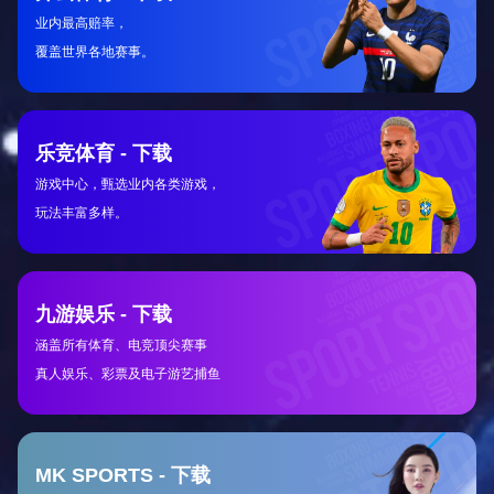
Prev Post
Next Post
发表评论
内容
姓名
*