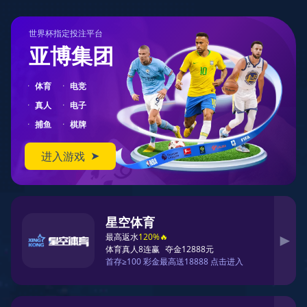
体育热点
Home
NBA贝勒：全面解析球队历史、球员风采与战术演绎
NBA贝勒：全面解析球队历史、球员风采与战术