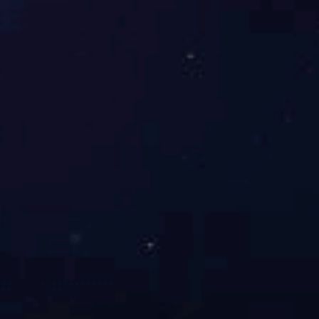
响体育赛事的表现形式和社会意义。
，以确保体育赛事的公平性和娱乐性。
Next Post