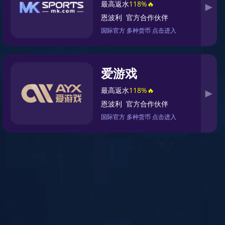
航
了解悟空体育
体育热点
体育明星
企业服务