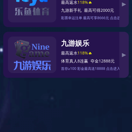
狂言闪耀赛场
er Trash Talk Awards: Explosive On-Court Banter, Dazzling on
导
，这些言辞不仅仅是场上的激烈对抗，更是一种赛场上的
以及文化反响四个方面入手，揭示了这些火爆场面背后的