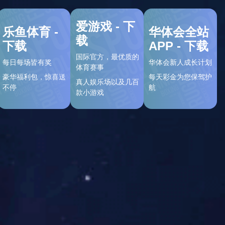
找到WUKONG