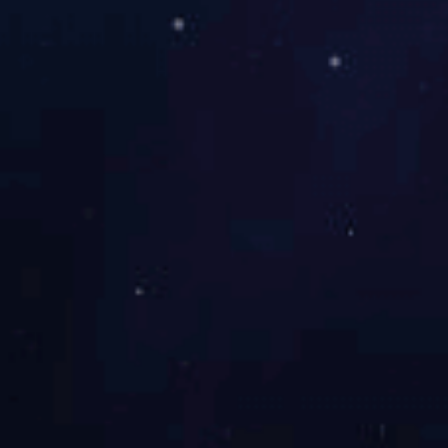
技术的不断发展，垃圾话可能会继续演变和影
垃圾话的使用需要在竞技和道德之间找到平衡
Prev Post
发表评论
内容