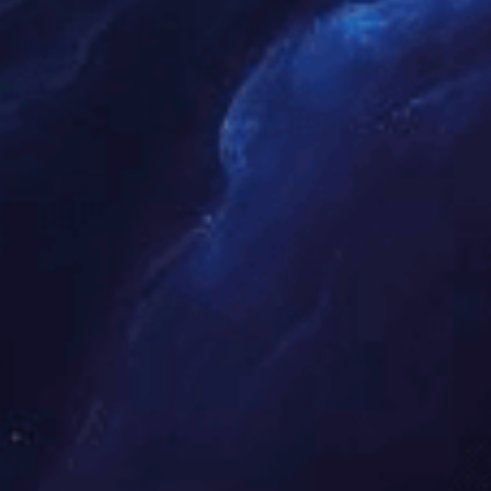
史上的经典之一，反映了两位传奇球员的竞争精神。
人荣誉和传奇地位的争夺。
队士气，推动了球队取得了多次辉煌的成绩。
和媒体的喜爱。
列争议，这些言论不仅在比赛场上，也在网络上持续发
反映了垃圾话的多重影响。