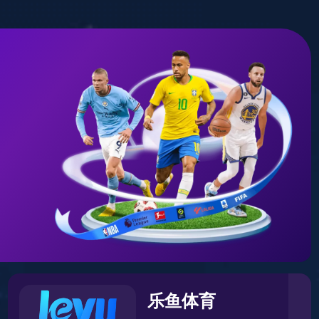
公司首
了解悟空体
页
育
体育热点
Home
球员垃圾话大赏：火爆场上，狂言闪耀赛场