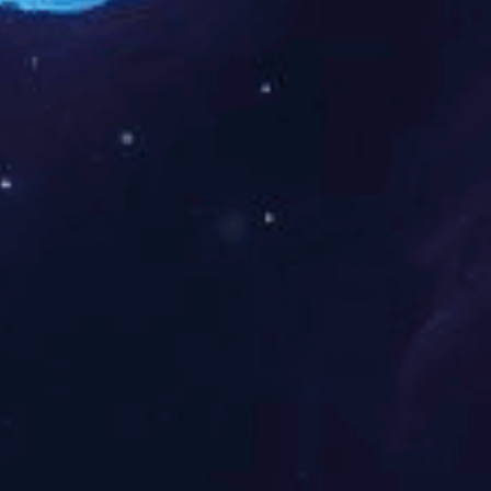
**4、文化反响与未来展望**
1、体育文化的演变
垃圾话作为体育文化的一部分，随着社会和技
未来，它可能会在全球化和数字化的趋势下，
悟空平台
2、竞技精神的探索
垃圾话不仅仅是比赛中的一种策略，更是竞技
未来，球员们如何平衡垃圾话的使用与对社会
总结：
球员们在比赛中的垃圾话不仅是竞技体育的一
影响、经典案例以及文化反响，我们深入探讨