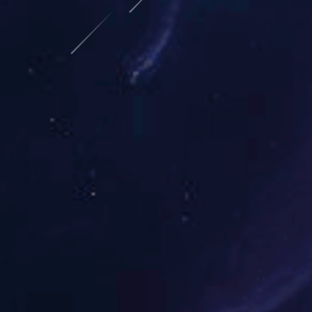
2、心理战术的功效
垃圾话在比赛中可以有效地扰乱对手的思维和
它同时也是球员们在紧张局势下的一种自我调
经典案例中，很多球员通过垃圾话成功地翻盘
3、垃圾话的边界
尽管垃圾话在竞技体育中普遍存在，但也存在
许多体育组织和个人都在努力界定和规范垃圾
边界模糊不清的垃圾话案例往往引发了公众和
**2、影响与反响**
1、赛场气氛的激化