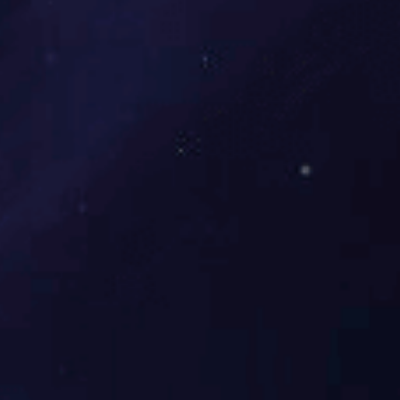
术的发展，不断演变和重塑。
进一步影响体育赛事的表现形式和参与者的行为规范。
精神和个人表达的体现。
价值观的尊重，将成为体育界和公众关注的焦点。
部分，更是一种文化现象和精神表达。通过分析其本质、
了垃圾话在现代体育中的角色和意义。未来，随着社会和